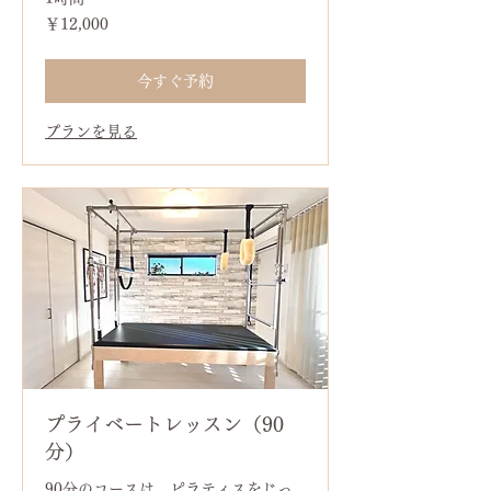
12,000
￥12,000
円
今すぐ予約
プランを見る
プライベートレッスン（90
分）
90分のコースは、ピラティスをじっ